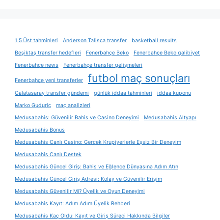
1.5 Üst tahminleri
Anderson Talisca transfer
basketball results
Beşiktaş transfer hedefleri
Fenerbahçe Beko
Fenerbahçe Beko galibiyet
Fenerbahçe news
Fenerbahçe transfer gelişmeleri
futbol maç sonuçları
Fenerbahçe yeni transferler
Galatasaray transfer gündemi
günlük iddaa tahminleri
iddaa kuponu
Marko Guduric
maç analizleri
Medusabahis: Güvenilir Bahis ve Casino Deneyimi
Medusabahis Altyapı
Medusabahis Bonus
Medusabahis Canlı Casino: Gerçek Krupiyerlerle Eşsiz Bir Deneyim
Medusabahis Canlı Destek
Medusabahis Güncel Giriş: Bahis ve Eğlence Dünyasına Adım Atın
Medusabahis Güncel Giriş Adresi: Kolay ve Güvenilir Erişim
Medusabahis Güvenilir Mi? Üyelik ve Oyun Deneyimi
Medusabahis Kayıt: Adım Adım Üyelik Rehberi
Medusabahis Kaç Oldu: Kayıt ve Giriş Süreci Hakkında Bilgiler