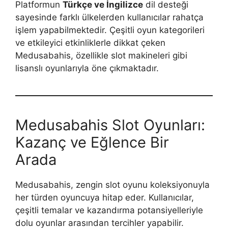
Platformun
Türkçe ve İngilizce
dil desteği
sayesinde farklı ülkelerden kullanıcılar rahatça
işlem yapabilmektedir. Çeşitli oyun kategorileri
ve etkileyici etkinliklerle dikkat çeken
Medusabahis, özellikle slot makineleri gibi
lisanslı oyunlarıyla öne çıkmaktadır.
Medusabahis Slot Oyunları:
Kazanç ve Eğlence Bir
Arada
Medusabahis, zengin slot oyunu koleksiyonuyla
her türden oyuncuya hitap eder. Kullanıcılar,
çeşitli temalar ve kazandırma potansiyelleriyle
dolu oyunlar arasından tercihler yapabilir.