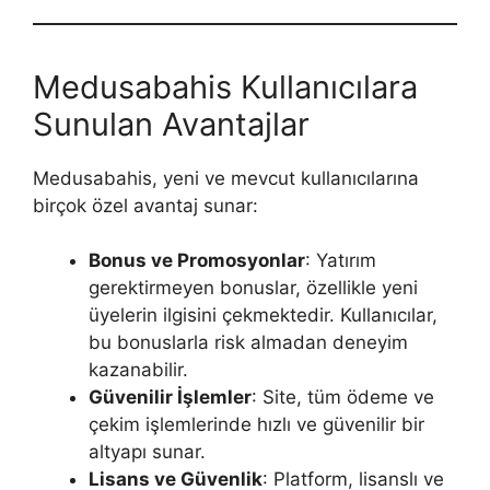
Medusabahis Kullanıcılara
Sunulan Avantajlar
Medusabahis, yeni ve mevcut kullanıcılarına
birçok özel avantaj sunar:
Bonus ve Promosyonlar
: Yatırım
gerektirmeyen bonuslar, özellikle yeni
üyelerin ilgisini çekmektedir. Kullanıcılar,
bu bonuslarla risk almadan deneyim
kazanabilir.
Güvenilir İşlemler
: Site, tüm ödeme ve
çekim işlemlerinde hızlı ve güvenilir bir
altyapı sunar.
Lisans ve Güvenlik
: Platform, lisanslı ve