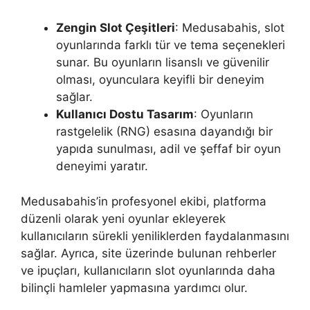
Zengin Slot Çeşitleri
: Medusabahis, slot
oyunlarında farklı tür ve tema seçenekleri
sunar. Bu oyunların lisanslı ve güvenilir
olması, oyunculara keyifli bir deneyim
sağlar.
Kullanıcı Dostu Tasarım
: Oyunların
rastgelelik (RNG) esasına dayandığı bir
yapıda sunulması, adil ve şeffaf bir oyun
deneyimi yaratır.
Medusabahis’in profesyonel ekibi, platforma
düzenli olarak yeni oyunlar ekleyerek
kullanıcıların sürekli yeniliklerden faydalanmasını
sağlar. Ayrıca, site üzerinde bulunan rehberler
ve ipuçları, kullanıcıların slot oyunlarında daha
bilinçli hamleler yapmasına yardımcı olur.