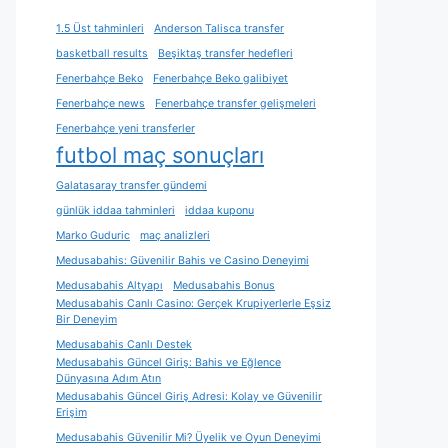
1.5 Üst tahminleri
Anderson Talisca transfer
basketball results
Beşiktaş transfer hedefleri
Fenerbahçe Beko
Fenerbahçe Beko galibiyet
Fenerbahçe news
Fenerbahçe transfer gelişmeleri
Fenerbahçe yeni transferler
futbol maç sonuçları
Galatasaray transfer gündemi
günlük iddaa tahminleri
iddaa kuponu
Marko Guduric
maç analizleri
Medusabahis: Güvenilir Bahis ve Casino Deneyimi
Medusabahis Altyapı
Medusabahis Bonus
Medusabahis Canlı Casino: Gerçek Krupiyerlerle Eşsiz
Bir Deneyim
Medusabahis Canlı Destek
Medusabahis Güncel Giriş: Bahis ve Eğlence
Dünyasına Adım Atın
Medusabahis Güncel Giriş Adresi: Kolay ve Güvenilir
Erişim
Medusabahis Güvenilir Mi? Üyelik ve Oyun Deneyimi