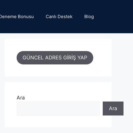
Deneme Bonusu
Canlı Destek
Blog
GÜNCEL ADRES GİRİŞ YAP
Ara
Ara