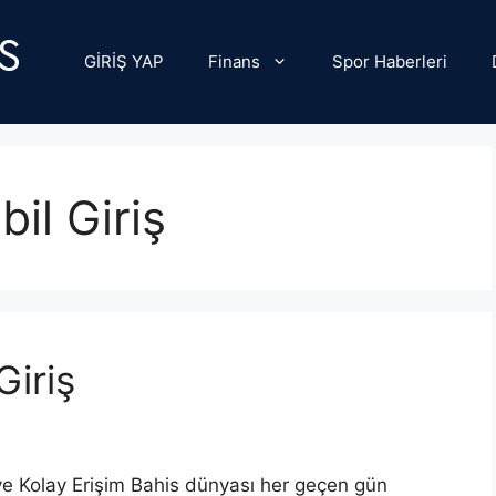
GİRİŞ YAP
Finans
Spor Haberleri
il Giriş
iriş
 ve Kolay Erişim Bahis dünyası her geçen gün