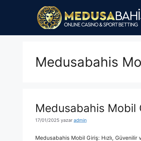
İçeriğe
atla
Medusabahis Mob
Medusabahis Mobil G
17/01/2025
yazar
admin
Medusabahis Mobil Giriş: Hızlı, Güvenilir