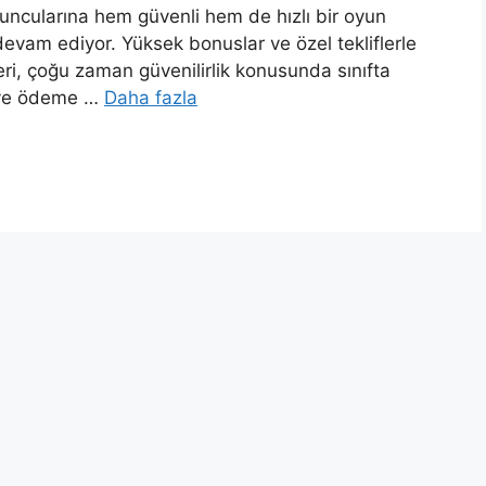
uncularına hem güvenli hem de hızlı bir oyun
vam ediyor. Yüksek bonuslar ve özel tekliflerle
ri, çoğu zaman güvenilirlik konusunda sınıfta
 ve ödeme …
Daha fazla