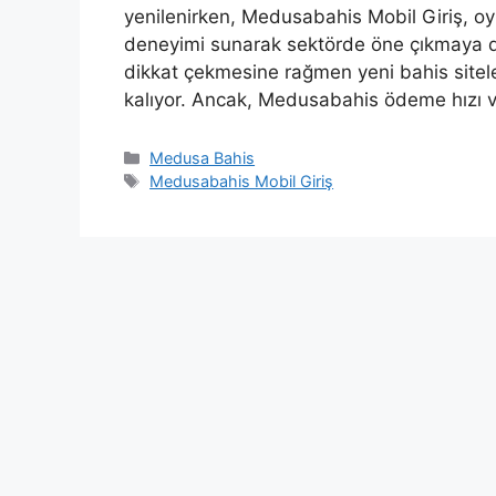
yenilenirken, Medusabahis Mobil Giriş, oy
deneyimi sunarak sektörde öne çıkmaya de
dikkat çekmesine rağmen yeni bahis sitele
kalıyor. Ancak, Medusabahis ödeme hızı
Kategoriler
Medusa Bahis
Etiketler
Medusabahis Mobil Giriş