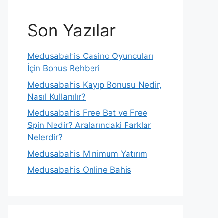
Son Yazılar
Medusabahis Casino Oyuncuları
İçin Bonus Rehberi
Medusabahis Kayıp Bonusu Nedir,
Nasıl Kullanılır?
Medusabahis Free Bet ve Free
Spin Nedir? Aralarındaki Farklar
Nelerdir?
Medusabahis Minimum Yatırım
Medusabahis Online Bahis