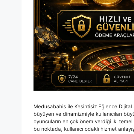
Medusabahis ile Kesintisiz Eğlence Dijita
büyüyen ve dinamizmiyle kullanıcıları büy
oyuncuların en çok önem verdiği iki temel uns
bu noktada, kullanıcı odaklı hizmet anlayı