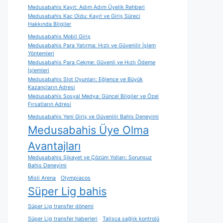
Medusabahis Kayıt: Adım Adım Üyelik Rehberi
Medusabahis Kaç Oldu: Kayıt ve Giriş Süreci
Hakkında Bilgiler
Medusabahis Mobil Giriş
Medusabahis Para Yatırma: Hızlı ve Güvenilir İşlem
Yöntemleri
Medusabahis Para Çekme: Güvenli ve Hızlı Ödeme
İşlemleri
Medusabahis Slot Oyunları: Eğlence ve Büyük
Kazançların Adresi
Medusabahis Sosyal Medya: Güncel Bilgiler ve Özel
Fırsatların Adresi
Medusabahis Yeni Giriş ve Güvenilir Bahis Deneyimi
Medusabahis Üye Olma
Avantajları
Medusabahis Şikayet ve Çözüm Yolları: Sorunsuz
Bahis Deneyimi
Misli Arena
Olympiacos
Süper Lig bahis
Süper Lig transfer dönemi
Süper Lig transfer haberleri
Talisca sağlık kontrolü