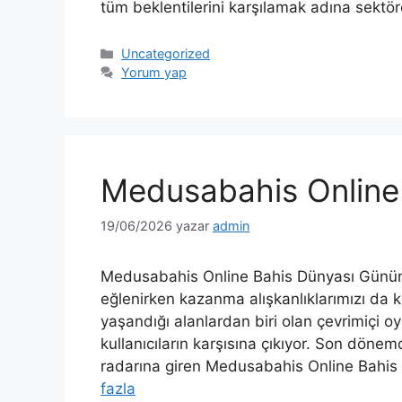
tüm beklentilerini karşılamak adına sektö
Kategoriler
Uncategorized
Yorum yap
Medusabahis Online
19/06/2026
yazar
admin
Medusabahis Online Bahis Dünyası Günümü
eğlenirken kazanma alışkanlıklarımızı da 
yaşandığı alanlardan biri olan çevrimiçi o
kullanıcıların karşısına çıkıyor. Son döne
radarına giren Medusabahis Online Bahis 
fazla