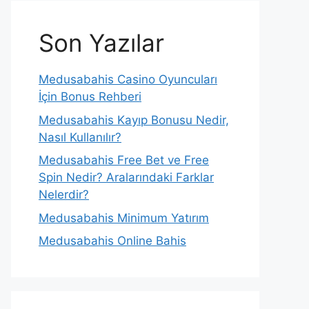
Son Yazılar
Medusabahis Casino Oyuncuları
İçin Bonus Rehberi
Medusabahis Kayıp Bonusu Nedir,
Nasıl Kullanılır?
Medusabahis Free Bet ve Free
Spin Nedir? Aralarındaki Farklar
Nelerdir?
Medusabahis Minimum Yatırım
Medusabahis Online Bahis