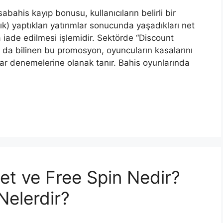
his kayıp bonusu, kullanıcıların belirli bir
ık) yaptıkları yatırımlar sonucunda yaşadıkları net
na iade edilmesi işlemidir. Sektörde “Discount
 da bilinen bu promosyon, oyuncuların kasalarını
rar denemelerine olanak tanır. Bahis oyunlarında
t ve Free Spin Nedir?
Nelerdir?