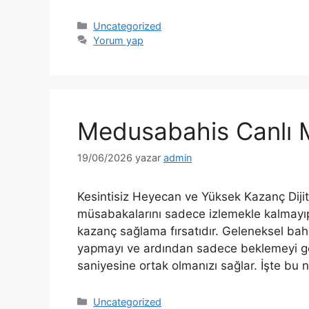
Kategoriler
Uncategorized
Yorum yap
Medusabahis Canlı M
19/06/2026
yazar
admin
Kesintisiz Heyecan ve Yüksek Kazanç Dijita
müsabakalarını sadece izlemekle kalmayıp,
kazanç sağlama fırsatıdır. Geleneksel b
yapmayı ve ardından sadece beklemeyi ger
saniyesine ortak olmanızı sağlar. İşte bu
Kategoriler
Uncategorized