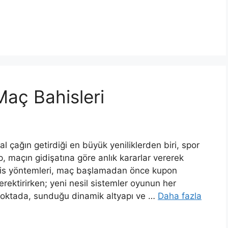
aç Bahisleri
l çağın getirdiği en büyük yeniliklerden biri, spor
 maçın gidişatına göre anlık kararlar vererek
ahis yöntemleri, maç başlamadan önce kupon
ektirirken; yeni nesil sistemler oyunun her
 noktada, sunduğu dinamik altyapı ve …
Daha fazla