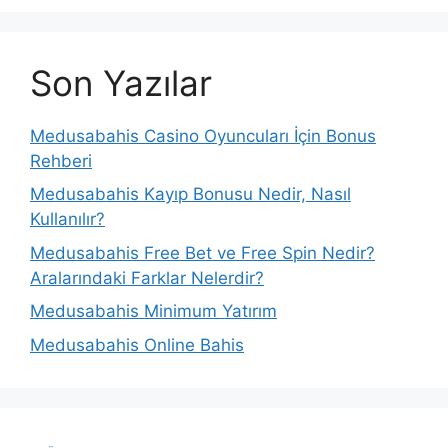
Son Yazılar
Medusabahis Casino Oyuncuları İçin Bonus
Rehberi
Medusabahis Kayıp Bonusu Nedir, Nasıl
Kullanılır?
Medusabahis Free Bet ve Free Spin Nedir?
Aralarındaki Farklar Nelerdir?
Medusabahis Minimum Yatırım
Medusabahis Online Bahis