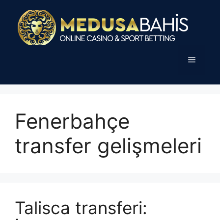
İçeriğe
atla
Menü
Fenerbahçe
transfer gelişmeleri
Talisca transferi: