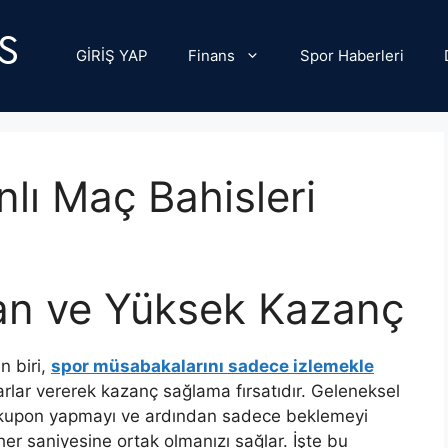
GİRİŞ YAP
Finans
Spor Haberleri
lı Maç Bahisleri
can ve Yüksek Kazanç
n biri,
spor müsabakalarını sadece izlemekle
arlar vererek kazanç sağlama fırsatıdır. Geleneksel
kupon yapmayı ve ardından sadece beklemeyi
her saniyesine ortak olmanızı sağlar. İşte bu