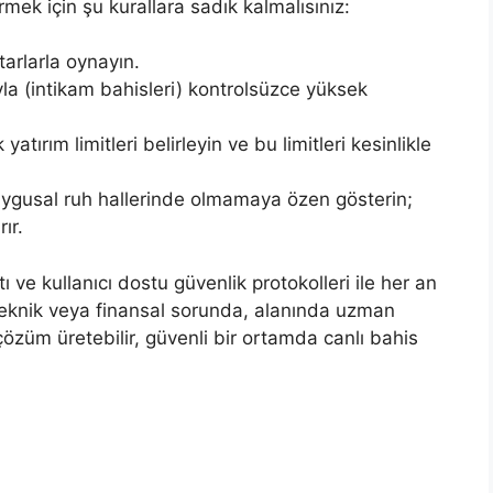
mek için şu kurallara sadık kalmalısınız:
arlarla oynayın.
la (intikam bahisleri) kontrolsüzce yüksek
atırım limitleri belirleyin ve bu limitleri kesinlikle
duygusal ruh hallerinde olmamaya özen gösterin;
ır.
tı ve kullanıcı dostu güvenlik protokolleri ile her an
 teknik veya finansal sorunda, alanında uzman
özüm üretebilir, güvenli bir ortamda canlı bahis