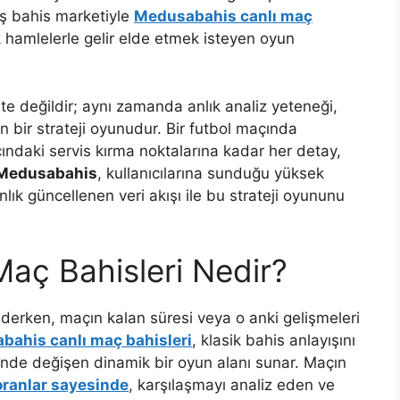
ş bahis marketiyle
Medusabahis canlı maç
 hamlelerle gelir elde etmek isteyen oyun
ite değildir; aynı zamanda anlık analiz yeteneği,
n bir strateji oyunudur. Bir futbol maçında
ındaki servis kırma noktalarına kadar her detay,
Medusabahis
, kullanıcılarına sunduğu yüksek
nlık güncellenen veri akışı ile bu strateji oyununu
aç Bahisleri Nedir?
derken, maçın kalan süresi veya o anki gelişmeleri
ahis canlı maç bahisleri
, klasik bahis anlayışını
çinde değişen dinamik bir oyun alanı sunar. Maçın
oranlar sayesinde
, karşılaşmayı analiz eden ve