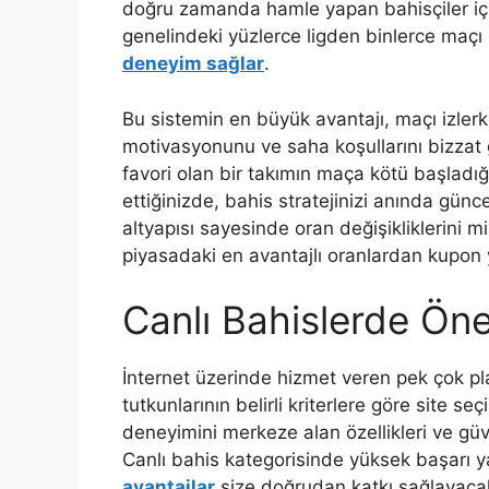
doğru zamanda hamle yapan bahisçiler için
genelindeki yüzlerce ligden binlerce maçı
deneyim sağlar
.
Bu sistemin en büyük avantajı, maçı izlerk
motivasyonunu ve saha koşullarını bizzat
favori olan bir takımın maça kötü başladığ
ettiğinizde, bahis stratejinizi anında günce
altyapısı sayesinde oran değişikliklerini mi
piyasadaki en avantajlı oranlardan kupon 
Canlı Bahislerde Öne
İnternet üzerinde hizmet veren pek çok p
tutkunlarının belirli kriterlere göre site s
deneyimini merkeze alan özellikleri ve güven
Canlı bahis kategorisinde yüksek başarı y
avantajlar
size doğrudan katkı sağlayacak