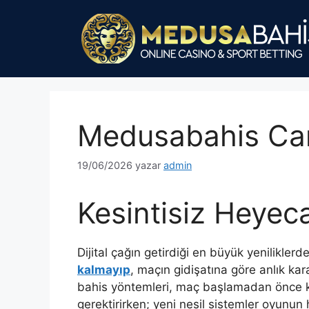
İçeriğe
atla
Medusabahis Can
19/06/2026
yazar
admin
Kesintisiz Heye
Dijital çağın getirdiği en büyük yeniliklerde
kalmayıp
, maçın gidişatına göre anlık kar
bahis yöntemleri, maç başlamadan önce 
gerektirirken; yeni nesil sistemler oyunun 