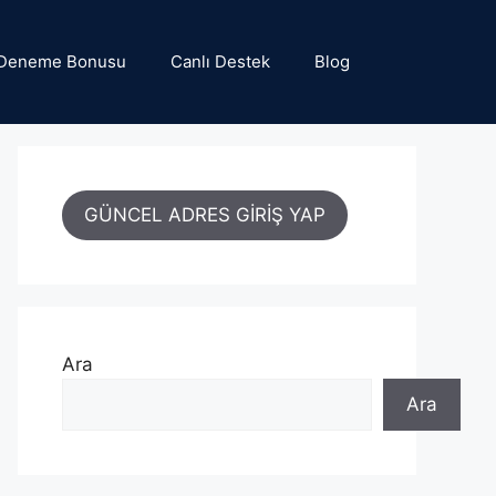
Deneme Bonusu
Canlı Destek
Blog
GÜNCEL ADRES GİRİŞ YAP
Ara
Ara