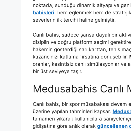
noktada, sunduğu dinamik altyapı ve geni
bahisleri
, hem eğlenmek hem de stratejik
severlerin ilk tercihi haline gelmiştir.
Canlı bahis, sadece şansa dayalı bir aktiv
disiplin ve doğru platform seçimi gerektire
hakemin gösterdiği sarı karttan, tenis maç
kazancınızı katlama fırsatına dönüşebilir.
oranlar, kesintisiz canlı simülasyonlar ve a
bir üst seviyeye taşır.
Medusabahis Canlı M
Canlı bahis, bir spor müsabakası devam e
üzerine yapılan tahminleri kapsar.
Medusab
tamamen yıkarak kullanıcılara saniyeler i
gidişatına göre anlık olarak
güncellenen 