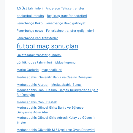
1.5 Üst tahminleri
Anderson Talisca transfer
basketball results
Beşiktaş transfer hedefleri
Fenerbahçe Beko
Fenerbahçe Beko galibiyet
Fenerbahçe news
Fenerbahçe transfer gelişmeleri
Fenerbahçe yeni transferler
futbol maç sonuçları
Galatasaray transfer gündemi
günlük iddaa tahminleri
iddaa kuponu
Marko Guduric
maç analizleri
Medusabahis: Güvenilir Bahis ve Casino Deneyimi
Medusabahis Altyapı
Medusabahis Bonus
Medusabahis Canlı Casino: Gerçek Krupiyerlerle Eşsiz
Bir Deneyim
Medusabahis Canlı Destek
Medusabahis Güncel Giriş: Bahis ve Eğlence
Dünyasına Adım Atın
Medusabahis Güncel Giriş Adresi: Kolay ve Güvenilir
Erişim
Medusabahis Güvenilir Mi? Üyelik ve Oyun Deneyimi