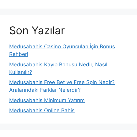
Son Yazılar
Medusabahis Casino Oyuncuları İçin Bonus
Rehberi
Medusabahis Kayıp Bonusu Nedir, Nasıl
Kullanılır?
Medusabahis Free Bet ve Free Spin Nedir?
Aralarındaki Farklar Nelerdir?
Medusabahis Minimum Yatırım
Medusabahis Online Bahis