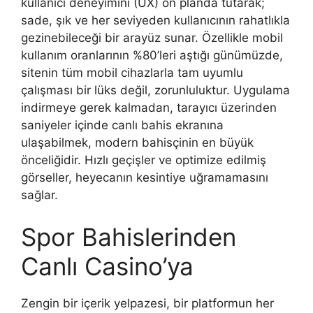
kullanıcı deneyimini (UX) ön planda tutarak;
sade, şık ve her seviyeden kullanıcının rahatlıkla
gezinebileceği bir arayüz sunar. Özellikle mobil
kullanım oranlarının %80’leri aştığı günümüzde,
sitenin tüm mobil cihazlarla tam uyumlu
çalışması bir lüks değil, zorunluluktur. Uygulama
indirmeye gerek kalmadan, tarayıcı üzerinden
saniyeler içinde canlı bahis ekranına
ulaşabilmek, modern bahisçinin en büyük
önceliğidir. Hızlı geçişler ve optimize edilmiş
görseller, heyecanın kesintiye uğramamasını
sağlar.
Spor Bahislerinden
Canlı Casino’ya
Zengin bir içerik yelpazesi, bir platformun her