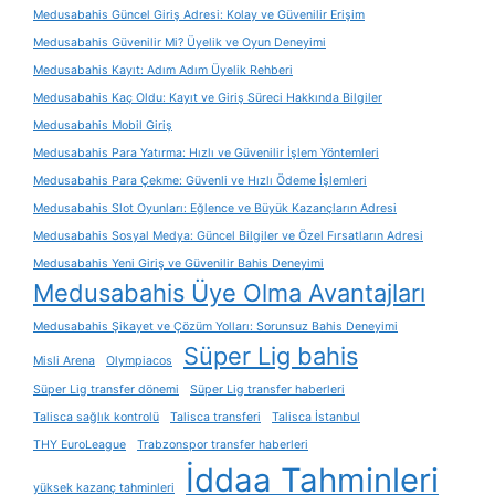
Medusabahis Güncel Giriş Adresi: Kolay ve Güvenilir Erişim
Medusabahis Güvenilir Mi? Üyelik ve Oyun Deneyimi
Medusabahis Kayıt: Adım Adım Üyelik Rehberi
Medusabahis Kaç Oldu: Kayıt ve Giriş Süreci Hakkında Bilgiler
Medusabahis Mobil Giriş
Medusabahis Para Yatırma: Hızlı ve Güvenilir İşlem Yöntemleri
Medusabahis Para Çekme: Güvenli ve Hızlı Ödeme İşlemleri
Medusabahis Slot Oyunları: Eğlence ve Büyük Kazançların Adresi
Medusabahis Sosyal Medya: Güncel Bilgiler ve Özel Fırsatların Adresi
Medusabahis Yeni Giriş ve Güvenilir Bahis Deneyimi
Medusabahis Üye Olma Avantajları
Medusabahis Şikayet ve Çözüm Yolları: Sorunsuz Bahis Deneyimi
Süper Lig bahis
Misli Arena
Olympiacos
Süper Lig transfer dönemi
Süper Lig transfer haberleri
Talisca sağlık kontrolü
Talisca transferi
Talisca İstanbul
THY EuroLeague
Trabzonspor transfer haberleri
İddaa Tahminleri
yüksek kazanç tahminleri