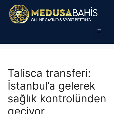
İçeriğe
atla
Menü
Talisca transferi:
İstanbul’a gelerek
sağlık kontrolünden
geçiyor