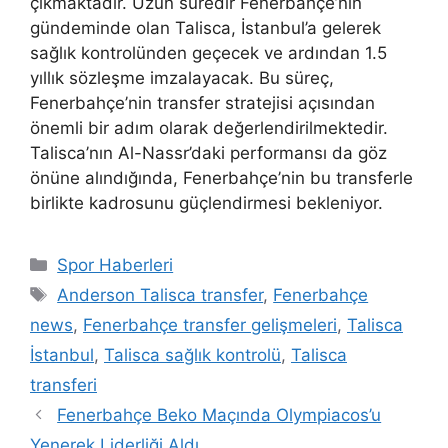
çıkmaktadır. Uzun süredir Fenerbahçe’nin
gündeminde olan Talisca, İstanbul’a gelerek
sağlık kontrolünden geçecek ve ardından 1.5
yıllık sözleşme imzalayacak. Bu süreç,
Fenerbahçe’nin transfer stratejisi açısından
önemli bir adım olarak değerlendirilmektedir.
Talisca’nın Al-Nassr’daki performansı da göz
önüne alındığında, Fenerbahçe’nin bu transferle
birlikte kadrosunu güçlendirmesi bekleniyor.
Kategoriler
Spor Haberleri
Etiketler
Anderson Talisca transfer
,
Fenerbahçe
news
,
Fenerbahçe transfer gelişmeleri
,
Talisca
İstanbul
,
Talisca sağlık kontrolü
,
Talisca
transferi
Fenerbahçe Beko Maçında Olympiacos’u
Yenerek Liderliği Aldı