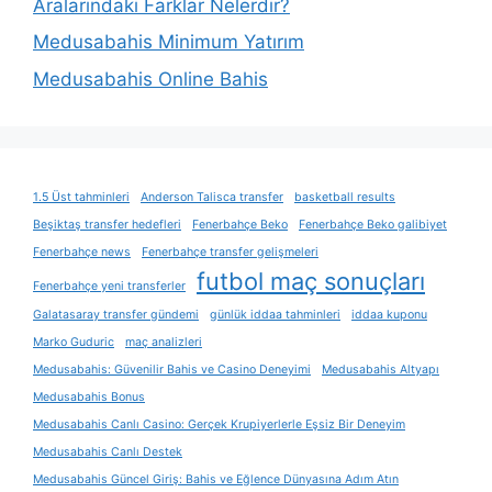
Aralarındaki Farklar Nelerdir?
Medusabahis Minimum Yatırım
Medusabahis Online Bahis
1.5 Üst tahminleri
Anderson Talisca transfer
basketball results
Beşiktaş transfer hedefleri
Fenerbahçe Beko
Fenerbahçe Beko galibiyet
Fenerbahçe news
Fenerbahçe transfer gelişmeleri
futbol maç sonuçları
Fenerbahçe yeni transferler
Galatasaray transfer gündemi
günlük iddaa tahminleri
iddaa kuponu
Marko Guduric
maç analizleri
Medusabahis: Güvenilir Bahis ve Casino Deneyimi
Medusabahis Altyapı
Medusabahis Bonus
Medusabahis Canlı Casino: Gerçek Krupiyerlerle Eşsiz Bir Deneyim
Medusabahis Canlı Destek
Medusabahis Güncel Giriş: Bahis ve Eğlence Dünyasına Adım Atın