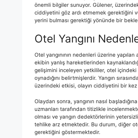
önemli bilgiler sunuyor. Gülener, üzerindek
ciddiyetini göz ardı etmemek gerektiğini
yerini bulması gerektiği yönünde bir bekle
Otel Yangını Nedenle
Otel yangınının nedenleri üzerine yapılan 
ekibin yanlış hareketlerinden kaynaklandığ
gelişimini inceleyen yetkililer, otel içindek
oynadığını belirtmişlerdir. Yangın sırasınd
üzerindeki etkisi, olayın ciddiyetini bir k
Olaydan sonra, yangının nasıl başladığına d
uzmanları tarafından titizlikle incelenmek
olması ve yangın dedektörlerinin yetersizl
tehlike arz etmektedir. Bu durum, diğer ot
gerektiğini göstermektedir.