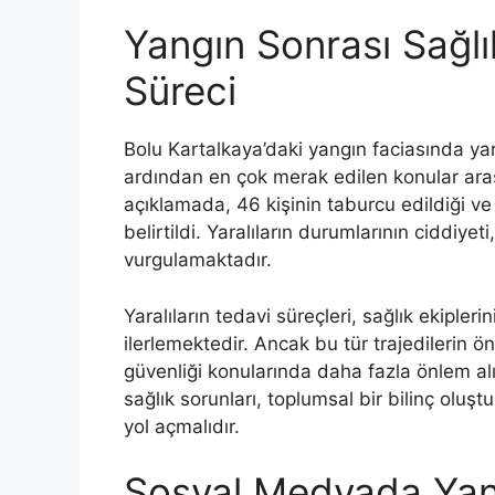
Yangın Sonrası Sağl
Süreci
Bolu Kartalkaya’daki yangın faciasında ya
ardından en çok merak edilen konular arası
açıklamada, 46 kişinin taburcu edildiği ve
belirtildi. Yaralıların durumlarının ciddiye
vurgulamaktadır.
Yaralıların tedavi süreçleri, sağlık ekipler
ilerlemektedir. Ancak bu tür trajedilerin ö
güvenliği konularında daha fazla önlem a
sağlık sorunları, toplumsal bir bilinç oluş
yol açmalıdır.
Sosyal Medyada Yang