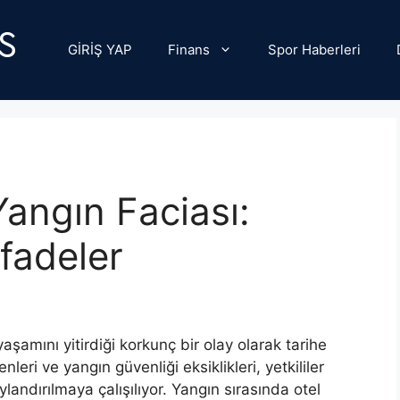
GİRİŞ YAP
Finans
Spor Haberleri
Yangın Faciası:
fadeler
aşamını yitirdiği korkunç bir olay olarak tarihe
leri ve yangın güvenliği eksiklikleri, yetkililer
andırılmaya çalışılıyor. Yangın sırasında otel