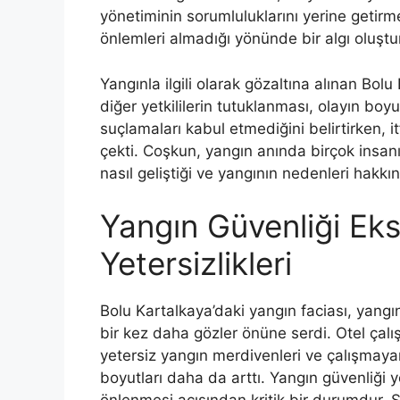
yönetiminin sorumluluklarını yerine getir
önlemleri almadığı yönünde bir algı oluştu
Yangınla ilgili olarak gözaltına alınan Bo
diğer yetkililerin tutuklanması, olayın boy
suçlamaları kabul etmediğini belirtirken, 
çekti. Coşkun, yangın anında birçok insanı
nasıl geliştiği ve yangının nedenleri hakkın
Yangın Güvenliği Eks
Yetersizlikleri
Bolu Kartalkaya’daki yangın faciası, yangı
bir kez daha gözler önüne serdi. Otel çalış
yetersiz yangın merdivenleri ve çalışmayan
boyutları daha da arttı. Yangın güvenliği 