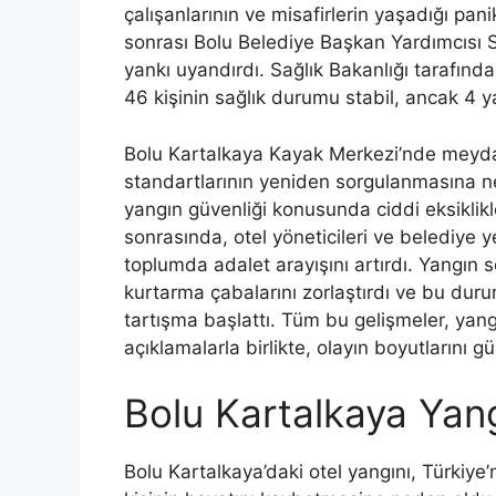
çalışanlarının ve misafirlerin yaşadığı pani
sonrası Bolu Belediye Başkan Yardımcısı
yankı uyandırdı. Sağlık Bakanlığı tarafın
46 kişinin sağlık durumu stabil, ancak 4 y
Bolu Kartalkaya Kayak Merkezi’nde meydana 
standartlarının yeniden sorgulanmasına n
yangın güvenliği konusunda ciddi eksiklik
sonrasında, otel yöneticileri ve belediye y
toplumda adalet arayışını artırdı. Yangın s
kurtarma çabalarını zorlaştırdı ve bu duru
tartışma başlattı. Tüm bu gelişmeler, yan
açıklamalarla birlikte, olayın boyutlarını g
Bolu Kartalkaya Yang
Bolu Kartalkaya’daki otel yangını, Türkiye’