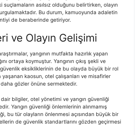
i suçlamaların asılsız olduğunu belirtirken, olayın
 vurgulamaktadır. Bu durum, kamuoyunda adaletin
ntiyi de beraberinde getiriyor.
ri ve Olayın Gelişimi
araştırmalar, yangının mutfakta hazırlık yapan
ını ortaya koymuştur. Yangının çıkış şekli ve
i güvenlik eksikliklerinin de bu olayda büyük bir rol
a yaşanan kaosun, otel çalışanları ve misafirler
ez daha gözler önüne sermektedir.
air bilgiler, otel yönetimi ve yangın güvenliği
tedir. Yangın güvenliği önlemlerinin alınmamış
iği, bu tür olayların önlenmesi açısından büyük bir
ellerin de güvenlik standartlarını gözden geçirmesi