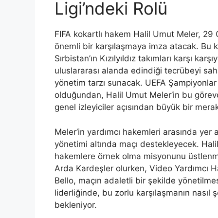
Ligi’ndeki Rolü
FIFA kokartlı hakem Halil Umut Meler, 2
önemli bir karşılaşmaya imza atacak. Bu k
Sırbistan’ın Kızılyıldız takımları karşı kar
uluslararası alanda edindiği tecrübeyi sah
yönetim tarzı sunacak. UEFA Şampiyonlar L
olduğundan, Halil Umut Meler’in bu göre
genel izleyiciler açısından büyük bir mera
Meler’in yardımcı hakemleri arasında yer
yönetimi altında maçı destekleyecek. Hal
hakemlere örnek olma misyonunu üstlen
Arda Kardeşler olurken, Video Yardımcı H
Bello, maçın adaletli bir şekilde yönetilm
liderliğinde, bu zorlu karşılaşmanın nasıl 
bekleniyor.