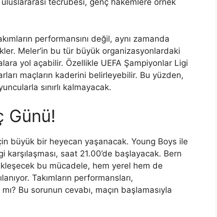
n uluslararası tecrübesi, genç hakemlere örnek
akımların performansını değil, aynı zamanda
ler. Meler’in bu tür büyük organizasyonlardaki
lara yol açabilir. Özellikle UEFA Şampiyonlar Ligi
arları maçların kaderini belirleyebilir. Bu yüzden,
oyuncularla sınırlı kalmayacak.
 Günü!
çin büyük bir heyecan yaşanacak. Young Boys ile
gi karşılaşması, saat 21.00’de başlayacak. Bern
kleşecek bu mücadele, hem yerel hem de
ılanıyor. Takımların performansları,
cak mı? Bu sorunun cevabı, maçın başlamasıyla