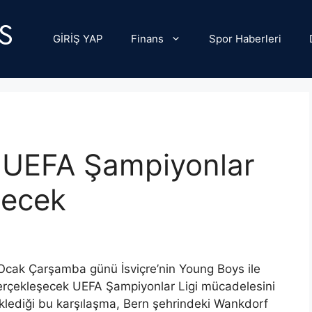
GİRİŞ YAP
Finans
Spor Haberleri
r UEFA Şampiyonlar
tecek
 Ocak Çarşamba günü İsviçre’nin Young Boys ile
a gerçekleşecek UEFA Şampiyonlar Ligi mücadelesini
klediği bu karşılaşma, Bern şehrindeki Wankdorf