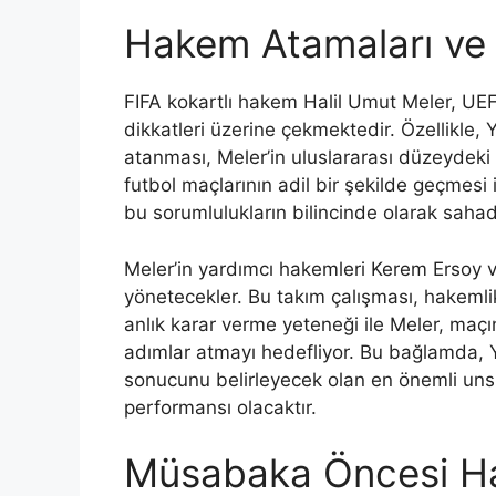
Hakem Atamaları ve 
FIFA kokartlı hakem Halil Umut Meler, UEF
dikkatleri üzerine çekmektedir. Özellikle,
atanması, Meler’in uluslararası düzeydeki 
futbol maçlarının adil bir şekilde geçmesi
bu sorumlulukların bilincinde olarak sahad
Meler’in yardımcı hakemleri Kerem Ersoy v
yönetecekler. Bu takım çalışması, hakemlik
anlık karar verme yeteneği ile Meler, maçın
adımlar atmayı hedefliyor. Bu bağlamda, Y
sonucunu belirleyecek olan en önemli unsu
performansı olacaktır.
Müsabaka Öncesi Haz