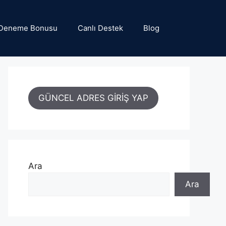
Deneme Bonusu
Canlı Destek
Blog
GÜNCEL ADRES GİRİŞ YAP
Ara
Ara