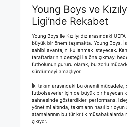
Young Boys ve Kızıly
Ligi’nde Rekabet
Young Boys ile Kızılyıldız arasındaki UEFA 
büyük bir önem taşımakta. Young Boys, İsv
sahibi avantajını kullanmak isteyecek. Ken
taraftarlarının desteği ile öne çıkmayı hede
futbolunun gururu olarak, bu zorlu mücadel
sürdürmeyi amaçlıyor.
İki takım arasındaki bu önemli mücadele,
futbolseverler için de büyük bir heyecan 
sahnesinde gösterdikleri performans, izley
yönetimi altında, takımların nasıl bir oyu
atamalarının bu tür kritik müsabakalarda
çıkıyor.