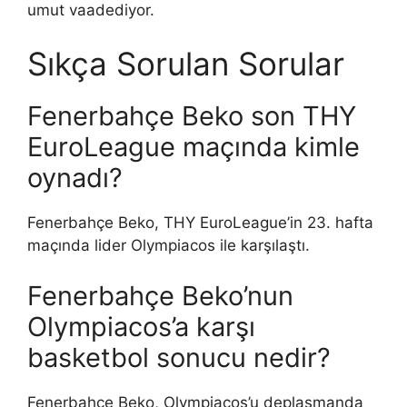
umut vaadediyor.
Sıkça Sorulan Sorular
Fenerbahçe Beko son THY
EuroLeague maçında kimle
oynadı?
Fenerbahçe Beko, THY EuroLeague’in 23. hafta
maçında lider Olympiacos ile karşılaştı.
Fenerbahçe Beko’nun
Olympiacos’a karşı
basketbol sonucu nedir?
Fenerbahçe Beko, Olympiacos’u deplasmanda