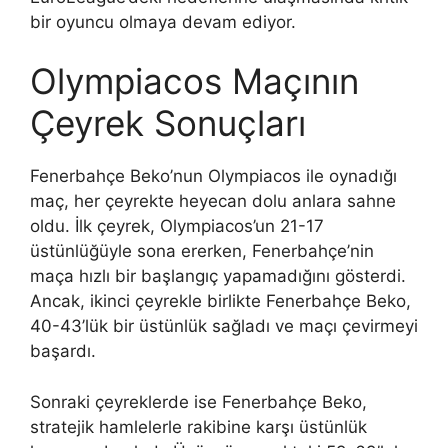
bir oyuncu olmaya devam ediyor.
Olympiacos Maçının
Çeyrek Sonuçları
Fenerbahçe Beko’nun Olympiacos ile oynadığı
maç, her çeyrekte heyecan dolu anlara sahne
oldu. İlk çeyrek, Olympiacos’un 21-17
üstünlüğüyle sona ererken, Fenerbahçe’nin
maça hızlı bir başlangıç yapamadığını gösterdi.
Ancak, ikinci çeyrekle birlikte Fenerbahçe Beko,
40-43’lük bir üstünlük sağladı ve maçı çevirmeyi
başardı.
Sonraki çeyreklerde ise Fenerbahçe Beko,
stratejik hamlelerle rakibine karşı üstünlük