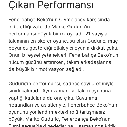
Çıkan Performansı
Fenerbahçe Beko’nun Olympiacos karşısında
elde ettiği zaferde Marko Guduric’in
performansı büyük bir rol oynadı. 21 sayıyla
takımının en skorer oyuncusu olan Guduric, maç
boyunca gösterdiği etkileyici oyunla dikkat çekti.
Onun bireysel yetenekleri, Fenerbahçe Beko’nun
hücum gücünü artırırken, takım arkadaşlarına
da büyük bir motivasyon sağladı.
Guduric’in performansı, sadece sayı üretimiyle
sınırlı kalmadı. Aynı zamanda, takım oyununa
yaptığı katkılarla da öne çıktı. Savunma
ribaundları ve asistleriyle, Fenerbahçe Beko’nun
oyununu yönlendirmekteki rolü tartışmasız
büyük. Marko Guduric, Fenerbahçe Beko’nun
EuroLeague’deki hedeflerine ulaşmasında kritik