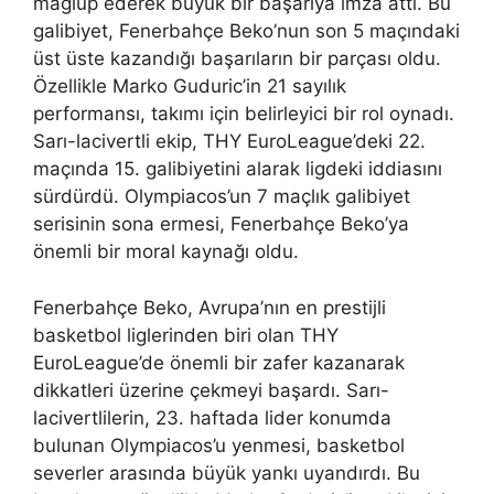
mağlup ederek büyük bir başarıya imza attı. Bu
galibiyet, Fenerbahçe Beko’nun son 5 maçındaki
üst üste kazandığı başarıların bir parçası oldu.
Özellikle Marko Guduric’in 21 sayılık
performansı, takımı için belirleyici bir rol oynadı.
Sarı-lacivertli ekip, THY EuroLeague’deki 22.
maçında 15. galibiyetini alarak ligdeki iddiasını
sürdürdü. Olympiacos’un 7 maçlık galibiyet
serisinin sona ermesi, Fenerbahçe Beko’ya
önemli bir moral kaynağı oldu.
Fenerbahçe Beko, Avrupa’nın en prestijli
basketbol liglerinden biri olan THY
EuroLeague’de önemli bir zafer kazanarak
dikkatleri üzerine çekmeyi başardı. Sarı-
lacivertlilerin, 23. haftada lider konumda
bulunan Olympiacos’u yenmesi, basketbol
severler arasında büyük yankı uyandırdı. Bu