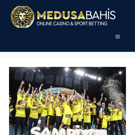
İçeriğe
atla
Menü