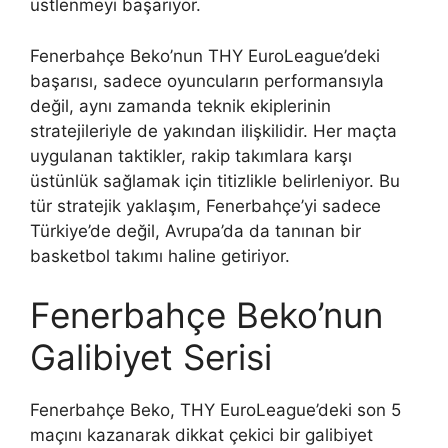
üstlenmeyi başarıyor.
Fenerbahçe Beko’nun THY EuroLeague’deki
başarısı, sadece oyuncuların performansıyla
değil, aynı zamanda teknik ekiplerinin
stratejileriyle de yakından ilişkilidir. Her maçta
uygulanan taktikler, rakip takımlara karşı
üstünlük sağlamak için titizlikle belirleniyor. Bu
tür stratejik yaklaşım, Fenerbahçe’yi sadece
Türkiye’de değil, Avrupa’da da tanınan bir
basketbol takımı haline getiriyor.
Fenerbahçe Beko’nun
Galibiyet Serisi
Fenerbahçe Beko, THY EuroLeague’deki son 5
maçını kazanarak dikkat çekici bir galibiyet