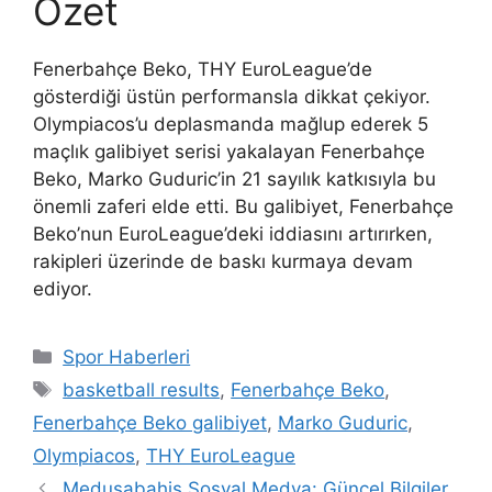
Özet
Fenerbahçe Beko, THY EuroLeague’de
gösterdiği üstün performansla dikkat çekiyor.
Olympiacos’u deplasmanda mağlup ederek 5
maçlık galibiyet serisi yakalayan Fenerbahçe
Beko, Marko Guduric’in 21 sayılık katkısıyla bu
önemli zaferi elde etti. Bu galibiyet, Fenerbahçe
Beko’nun EuroLeague’deki iddiasını artırırken,
rakipleri üzerinde de baskı kurmaya devam
ediyor.
Kategoriler
Spor Haberleri
Etiketler
basketball results
,
Fenerbahçe Beko
,
Fenerbahçe Beko galibiyet
,
Marko Guduric
,
Olympiacos
,
THY EuroLeague
Medusabahis Sosyal Medya: Güncel Bilgiler