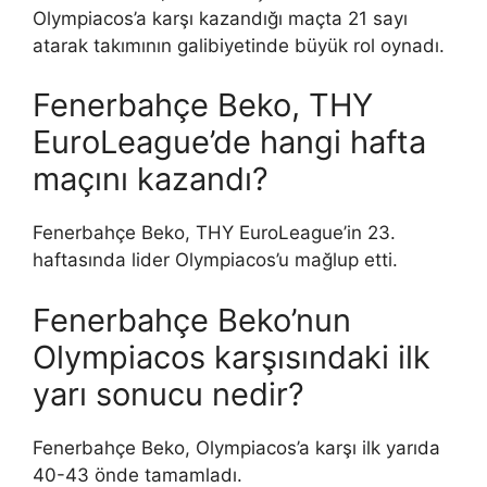
Olympiacos’a karşı kazandığı maçta 21 sayı
atarak takımının galibiyetinde büyük rol oynadı.
Fenerbahçe Beko, THY
EuroLeague’de hangi hafta
maçını kazandı?
Fenerbahçe Beko, THY EuroLeague’in 23.
haftasında lider Olympiacos’u mağlup etti.
Fenerbahçe Beko’nun
Olympiacos karşısındaki ilk
yarı sonucu nedir?
Fenerbahçe Beko, Olympiacos’a karşı ilk yarıda
40-43 önde tamamladı.