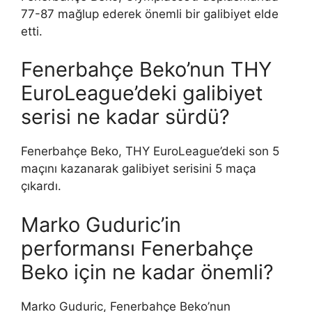
77-87 mağlup ederek önemli bir galibiyet elde
etti.
Fenerbahçe Beko’nun THY
EuroLeague’deki galibiyet
serisi ne kadar sürdü?
Fenerbahçe Beko, THY EuroLeague’deki son 5
maçını kazanarak galibiyet serisini 5 maça
çıkardı.
Marko Guduric’in
performansı Fenerbahçe
Beko için ne kadar önemli?
Marko Guduric, Fenerbahçe Beko’nun